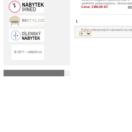
odolného polypropylenu. Stohovatel
Cena: 1380,00 Kč
det
1
Počet zobrazených záznamů na st