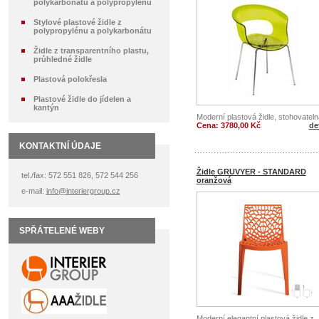
polykarbonátu a polypropylénu
Stylové plastové židle z
polypropylénu a polykarbonátu
Židle z transparentního plastu,
průhledné židle
Plastová polokřesla
Plastové židle do jídelen a
kantýn
Moderní plastová židle, stohovateln
Cena: 3780,00 Kč
det
KONTAKTNÍ ÚDAJE
Židle GRUVYER - STANDARD
tel./fax: 572 551 826, 572 544 256
oranžová
e-mail:
info@interiergroup.cz
SPŘÁTELENÉ WEBY
Moderní elegantní plastová židle z