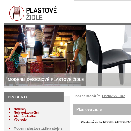
MODERNÍ DESIGNOVÉ PLASTOVÉ ŽIDLE
Kde se nácházíte:
PlastovĂ© Ĺľidle
PRODUKTY
Novinky
Plastové židle
Nejprodávanější
Akční nabídka
Výprodej
Plastová židle MISS B ANTISHO
Moderní plastové židle a stoly z