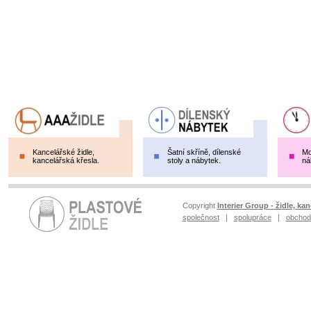
Kancelářské židle,
Šatní skříně, dílenské
Mo
kancelářská křesla.
stoly a nábytek.
ná
Copyright
Interier Group - židle, kan
společnost
|
spolupráce
|
obchod