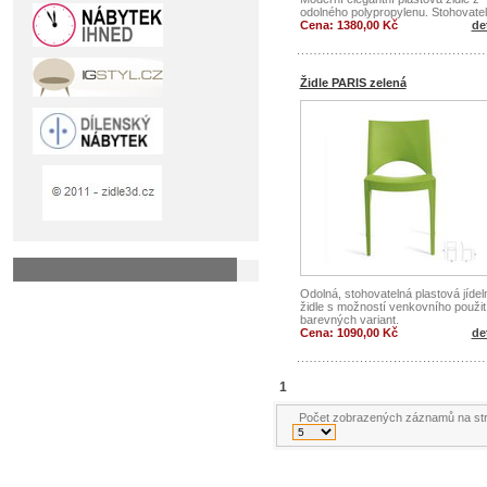
odolného polypropylenu. Stohovatel
Cena: 1380,00 Kč
det
Židle PARIS zelená
Odolná, stohovatelná plastová jídel
židle s možností venkovního použití
barevných variant.
Cena: 1090,00 Kč
det
1
Počet zobrazených záznamů na st