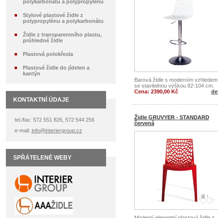
polykarbonátu a polypropylénu
Stylové plastové židle z
polypropylénu a polykarbonátu
Židle z transparentního plastu,
průhledné židle
Plastová polokřesla
Plastové židle do jídelen a
kantýn
Barová židle s moderním vzhledem
se stavitelnou výškou 82-104 cm.
Cena: 2390,00 Kč
det
KONTAKTNÍ ÚDAJE
Židle GRUVYER - STANDARD
tel./fax: 572 551 826, 572 544 256
červená
e-mail:
info@interiergroup.cz
SPŘÁTELENÉ WEBY
Moderní elegantní plastová židle z