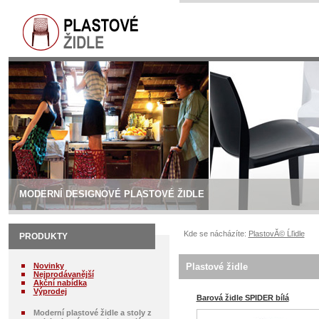
MODERNÍ DESIGNOVÉ PLASTOVÉ ŽIDLE
Kde se nácházíte:
PlastovĂ© Ĺľidle
PRODUKTY
Novinky
Plastové židle
Nejprodávanější
Akční nabídka
Výprodej
Barová židle SPIDER bílá
Moderní plastové židle a stoly z