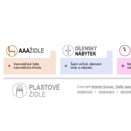
Kancelářské židle,
Šatní skříně, dílenské
Mo
kancelářská křesla.
stoly a nábytek.
ná
Copyright
Interier Group - židle, kan
společnost
|
spolupráce
|
obchod